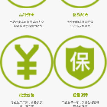
品种齐全
物流配送
产品种类丰富型号规格齐全
专业的物流团队配送
一站式购全您所需的产品
让产品安全到达
批发价格
质量保障
专业生产厂家，价格实惠
产品质保一年，质量合格证书
量大更实惠
安全有保障