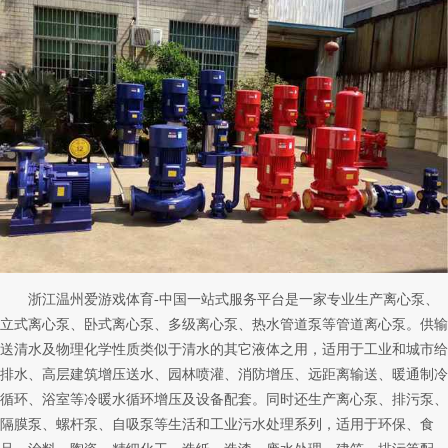
转速：500-960r/min；
适用温度：-20℃～120℃。
进出口法兰通径：25-250mm；
适用介质：输送高粘度介质根据
泵的大小不同可以输送粘度从
37000-200000厘泊的介质。
浙江温州爱游戏体育-中国一站式服务平台是一家专业生产离心泵、
立式离心泵、卧式离心泵、多级离心泵、热水管道泵等管道离心泵。供输
送清水及物理化学性质类似于清水的其它液体之用，适用于工业和城市给
排水、高层建筑增压送水、园林喷灌、消防增压、远距离输送、暖通制冷
循环、浴室等冷暖水循环增压及设备配套。同时还生产离心泵、排污泵、
隔膜泵、螺杆泵、自吸泵等生活和工业污水处理系列，适用于环保、食