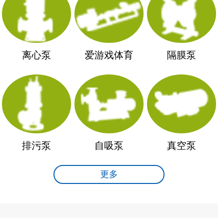
离心泵
爱游戏体育
隔膜泵
排污泵
自吸泵
真空泵
更多