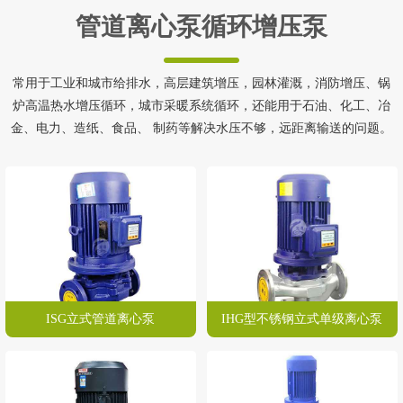
管道离心泵循环增压泵
常用于工业和城市给排水，高层建筑增压，园林灌溉，消防增压、锅
炉高温热水增压循环，城市采暖系统循环，还能用于石油、化工、冶
金、电力、造纸、食品、 制药等解决水压不够，远距离输送的问题。
ISG立式管道离心泵
IHG型不锈钢立式单级离心泵
品牌：爱游戏体育-中国一站式服
品牌：爱游戏体育-中国一站式服
务平台
务平台
型号：ISG
型号：IHG