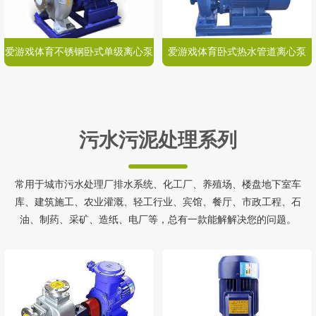
接
、卡箍连接
扬程范围：5～125m
流量：1~22m³/h
功率
范围
：0.18 KW~160KW
扬程：6~232m
介质：清水或物理化学性质类似
功率：0.37~15KW
于清水的其他液体
爱游戏体育不锈钢卧式单级离心泵
爱游戏体育卧式热水管道离心泵
转速：2900r/min
介质温度：-10℃~+120℃
品牌：爱游戏体育-中国一站式服
品牌：爱游戏体育-中国一站式服
环境温度：≤40℃
口径：爱游戏体育~爱游戏体育
务平台
务平台
工作压力：≤1.6MPa
0mm
型号：爱游戏体育
型号：爱游戏体育
温度范围：-15℃~+120℃
材质：304、316、316L不锈钢
材质：铸铁
流量范围：1.5～2000m³/h
介质温度：-20～+120℃。
污水污泥处理系列
扬程范围：5～125m
叶轮结构：封闭式叶轮
功率范围：0.18 KW~160KW
扬程：10~120m
介质：清水或物理化学性质类似
适用介质：广泛用于与涂料油漆
常用于城市污水处理厂排水系统、化工厂、养殖场、楼盘地下室车
于清水的其他液体
行业、机械行业、制药行业、食
库、建筑施工、农业灌溉、轻工行业、宾馆、餐厅、市政工程、石
介质温度：-10℃~+120℃
品饮料行业、日化行业、电子以
油、制药、采矿、造纸、电厂等，总有一款能解解决您的问题。
环境温度：≤40℃
及微电子行业、船舶及海洋工程
工作压力：≤1.6MPa
行业等等