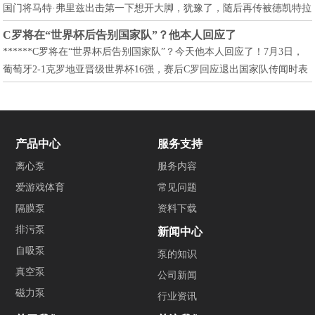
国门将马特·弗里兹出击第一下想开大脚，犹豫了，随后再传被德凯特拉
雷断下！范纳肯笑纳空门大......
C罗将在“世界杯后告别国家队”？他本人回应了
******C罗将在“世界杯后告别国家队”？今天他本人回应了！7月3日，
葡萄牙2-1克罗地亚晋级世界杯16强，赛后C罗回应退出国家队传闻时表
示，先得问问家人，“......
产品中心
服务支持
离心泵
服务内容
爱游戏体育
常见问题
隔膜泵
资料下载
排污泵
新闻中心
自吸泵
泵的知识
真空泵
公司新闻
磁力泵
行业资讯