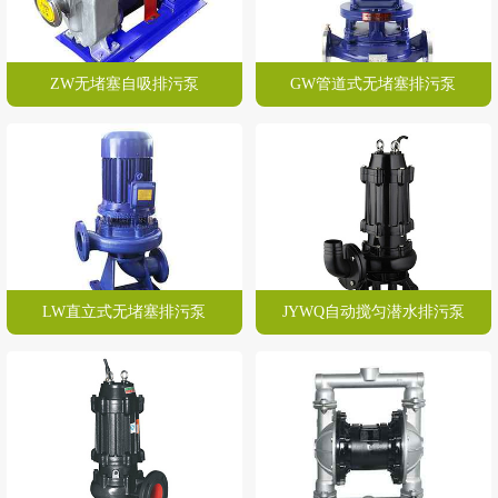
ZW无堵塞自吸排污泵
GW管道式无堵塞排污泵
品牌：爱游戏体育-中国一站式服
品牌：爱游戏体育-中国一站式服
务平台
务平台
型号：ZW型
型号：GW管道式无堵塞排污泵
材质：铸铁、304不锈钢，316不
流量：8～2600 m³/h
锈钢，316L不锈钢
扬程范围：7～32m
流量：5-800m³/h
转速：970～2900r/min
扬程：12-60m
功率：0.75～250KW
电机功率：2.2-55KW
转速： 1450-2900r/min
LW直立式无堵塞排污泵
JYWQ自动搅匀潜水排污泵
口径： φ25-φ300
品牌：爱游戏体育-中国一站式服
品牌：爱游戏体育-中国一站式服
介质温度： ≤100℃
务平台
务平台
自吸高度： 4.5-6.0m
型号：LW直立式
型号：JYWQ系列
流量：2～1500 m³/h
材质：铸铁、304、316、316L不
扬程范围：3～45m
锈钢
额定转速：970～2900r/min
排出口径：50～250 mm
介质温度：－15℃～+60℃
流量：10～600 m³/h